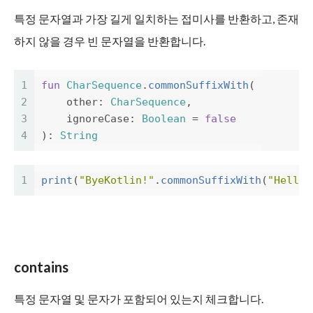
특정 문자열과 가장 길게 일치하는 접미사를 반환하고, 존재
하지 않을 경우 빈 문자열을 반환합니다.
1
fun
CharSequence
.
commonSuffixWith
(
2
other
:
CharSequence
,
3
ignoreCase
:
Boolean
=
false
4
):
String
1
print
(
"ByeKotlin!"
.
commonSuffixWith
(
"HelloK
contains
특정 문자열 및 문자가 포함되어 있는지 체크합니다.