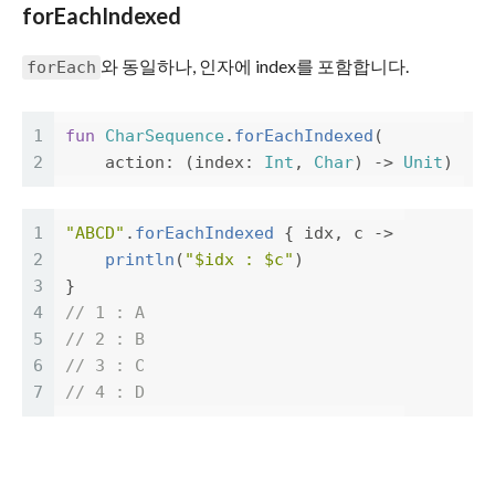
forEachIndexed
와 동일하나, 인자에 index를 포함합니다.
forEach
1
fun
CharSequence
.
forEachIndexed
(
2
action
:
(
index
:
Int
,
Char
)
->
Unit
)
1
"ABCD"
.
forEachIndexed
{
idx
,
c
->
2
println
(
"$idx : $c"
)
3
}
4
// 1 : A
5
// 2 : B
6
// 3 : C
7
// 4 : D