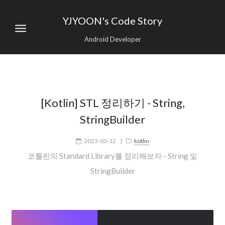
YJYOON's Code Story
Android Developer
[Kotlin] STL 정리하기 - String,
StringBuilder
2023-03-12
|
kotlin
코틀린의 Standard Library를 정리해보자 - String 및
StringBuilder