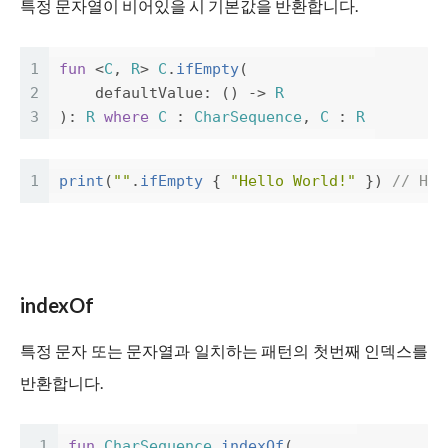
특정 문자열이 비어있을 시 기본값을 반환합니다.
1
fun
<
C
,
R
>
C
.
ifEmpty
(
2
defaultValue
:
()
->
R
3
):
R
where
C
:
CharSequence
,
C
:
R
1
print
(
""
.
ifEmpty
{
"Hello World!"
})
// Hel
indexOf
특정 문자 또는 문자열과 일치하는 패턴의 첫번째 인덱스를
반환합니다.
1
fun
CharSequence
.
indexOf
(