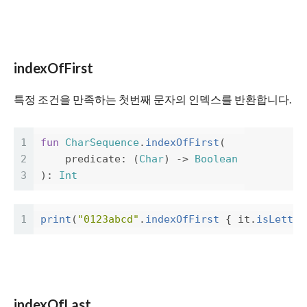
indexOfFirst
특정 조건을 만족하는 첫번째 문자의 인덱스를 반환합니다.
1
fun
CharSequence
.
indexOfFirst
(
2
predicate
:
(
Char
)
->
Boolean
3
):
Int
1
print
(
"0123abcd"
.
indexOfFirst
{
it
.
isLetter
indexOfLast