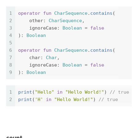
1
operator
fun
CharSequence
.
contains
(
2
other
:
CharSequence
,
3
ignoreCase
:
Boolean
=
false
4
):
Boolean
5
6
operator
fun
CharSequence
.
contains
(
7
char
:
Char
,
8
ignoreCase
:
Boolean
=
false
9
):
Boolean
1
print
(
"Hello"
in
"Hello World!"
)
// true
2
print
(
'H'
in
"Hello World!"
)
// true
count