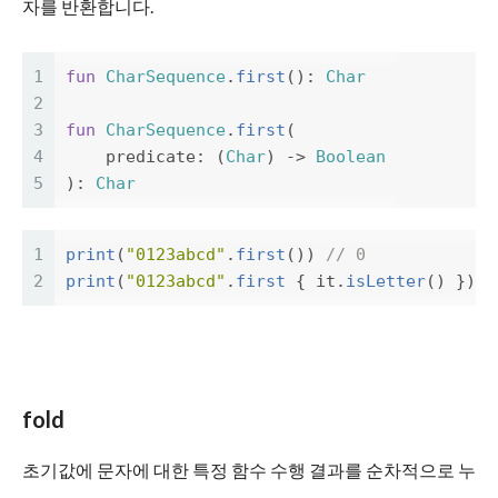
자를 반환합니다.
1
fun
CharSequence
.
first
():
Char
2
3
fun
CharSequence
.
first
(
4
predicate
:
(
Char
)
->
Boolean
5
):
Char
1
print
(
"0123abcd"
.
first
())
// 0
2
print
(
"0123abcd"
.
first
{
it
.
isLetter
()
})
/
fold
초기값에 문자에 대한 특정 함수 수행 결과를 순차적으로 누