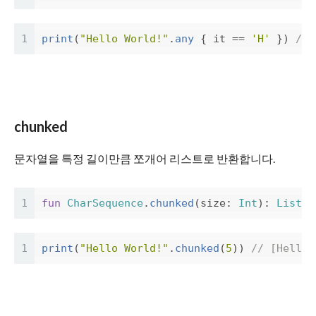
1
print
(
"Hello World!"
.
any
{
it
==
'H'
})
// 
chunked
문자열을 특정 길이만큼 쪼개어 리스트로 반환합니다.
1
fun
CharSequence
.
chunked
(
size
:
Int
):
List
<
S
1
print
(
"Hello World!"
.
chunked
(
5
))
// [Hello,