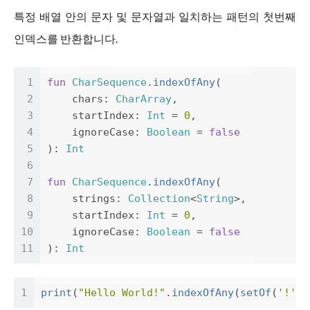
특정 배열 안의 문자 및 문자열과 일치하는 패턴의 첫번째
인덱스를 반환합니다.
1
fun
CharSequence
.
indexOfAny
(
2
chars
:
CharArray
,
3
startIndex
:
Int
=
0
,
4
ignoreCase
:
Boolean
=
false
5
):
Int
6
7
fun
CharSequence
.
indexOfAny
(
8
strings
:
Collection
<
String
>,
9
startIndex
:
Int
=
0
,
10
ignoreCase
:
Boolean
=
false
11
):
Int
1
print
(
"Hello World!"
.
indexOfAny
(
setOf
(
'!'
,