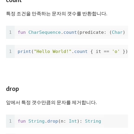
특정 조건을 만족하는 문자의 갯수를 반환합니다.
1
fun
CharSequence
.
count
(
predicate
:
(
Char
)
->
1
print
(
"Hello World!"
.
count
{
it
==
'o'
})
/
drop
앞에서 특정 갯수만큼의 문자를 제거합니다.
1
fun
String
.
drop
(
n
:
Int
):
String