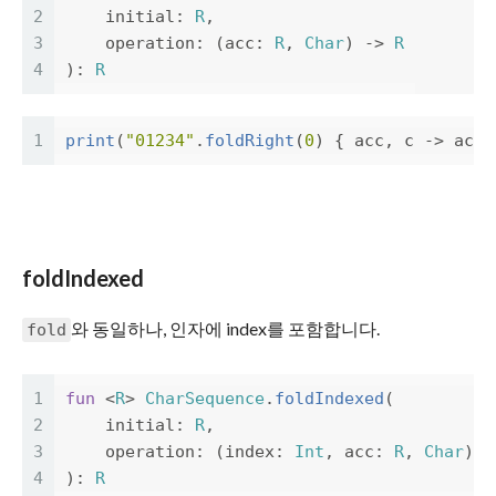
2
initial
:
R
,
3
operation
:
(
acc
:
R
,
Char
)
->
R
4
):
R
1
print
(
"01234"
.
foldRight
(
0
)
{
acc
,
c
->
acc
foldIndexed
와 동일하나, 인자에 index를 포함합니다.
fold
1
fun
<
R
>
CharSequence
.
foldIndexed
(
2
initial
:
R
,
3
operation
:
(
index
:
Int
,
acc
:
R
,
Char
)
-
4
):
R