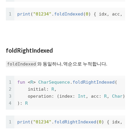
1
print
(
"01234"
.
foldIndexed
(
0
)
{
idx
,
acc
,
c
foldRightIndexed
와 동일하나, 역순으로 누적합니다.
foldIndexed
1
fun
<
R
>
CharSequence
.
foldRightIndexed
(
2
initial
:
R
,
3
operation
:
(
index
:
Int
,
acc
:
R
,
Char
)
-
4
):
R
1
print
(
"01234"
.
foldRightIndexed
(
0
)
{
idx
,
ac