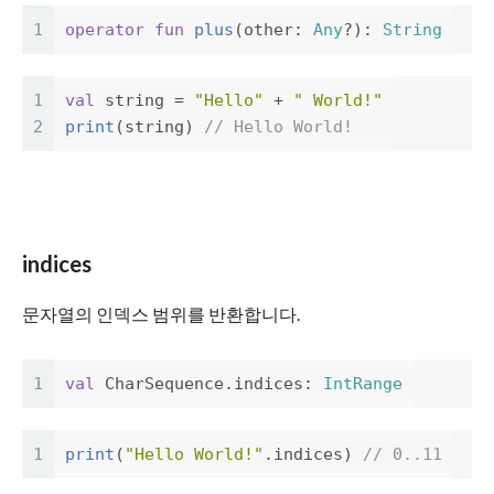
1
operator
fun
plus
(
other
:
Any
?):
String
1
val
string
=
"Hello"
+
" World!"
2
print
(
string
)
// Hello World!
indices
문자열의 인덱스 범위를 반환합니다.
1
val
CharSequence
.
indices
:
IntRange
1
print
(
"Hello World!"
.
indices
)
// 0..11