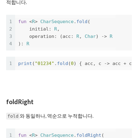
적합니다.
1
fun
<
R
>
CharSequence
.
fold
(
2
initial
:
R
,
3
operation
:
(
acc
:
R
,
Char
)
->
R
4
):
R
1
print
(
"01234"
.
fold
(
0
)
{
acc
,
c
->
acc
+
c
.
d
foldRight
와 동일하나, 역순으로 누적합니다.
fold
1
fun
<
R
>
CharSequence
.
foldRight
(