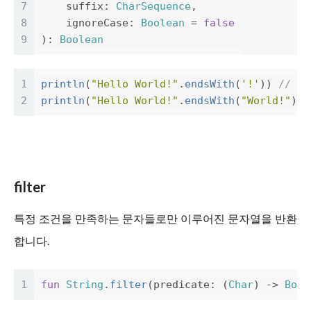
7
suffix
:
CharSequence
,
8
ignoreCase
:
Boolean
=
false
9
):
Boolean
1
println
(
"Hello World!"
.
endsWith
(
'!'
))
// tr
2
println
(
"Hello World!"
.
endsWith
(
"World!"
))
filter
특정 조건을 만족하는 문자들로만 이루어진 문자열을 반환
합니다.
1
fun
String
.
filter
(
predicate
:
(
Char
)
->
Bool