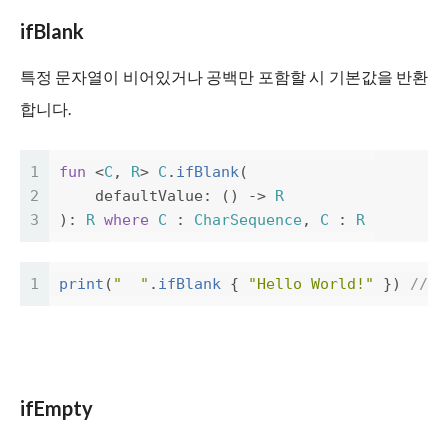
ifBlank
특정 문자열이 비어있거나 공백만 포함할 시 기본값을 반환
합니다.
1
fun
<
C
,
R
>
C
.
ifBlank
(
2
defaultValue
:
()
->
R
3
):
R
where
C
:
CharSequence
,
C
:
R
1
print
(
"  "
.
ifBlank
{
"Hello World!"
})
// H
ifEmpty