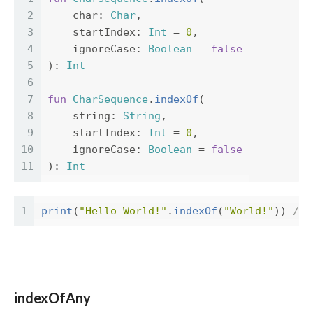
2
char
:
Char
,
3
startIndex
:
Int
=
0
,
4
ignoreCase
:
Boolean
=
false
5
):
Int
6
7
fun
CharSequence
.
indexOf
(
8
string
:
String
,
9
startIndex
:
Int
=
0
,
10
ignoreCase
:
Boolean
=
false
11
):
Int
1
print
(
"Hello World!"
.
indexOf
(
"World!"
))
// 
indexOfAny