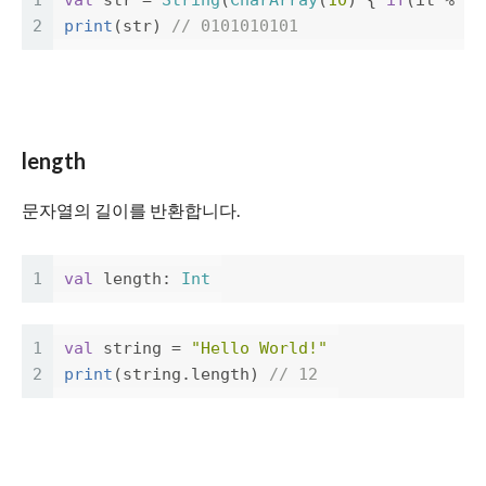
1
val
str
=
String
(
CharArray
(
10
)
{
if
(
it
%
2
2
print
(
str
)
// 0101010101
length
문자열의 길이를 반환합니다.
1
val
length
:
Int
1
val
string
=
"Hello World!"
2
print
(
string
.
length
)
// 12