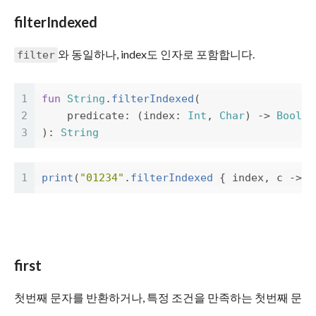
filterIndexed
와 동일하나, index도 인자로 포함합니다.
filter
1
fun
String
.
filterIndexed
(
2
predicate
:
(
index
:
Int
,
Char
)
->
Boolea
3
):
String
1
print
(
"01234"
.
filterIndexed
{
index
,
c
->
i
first
첫번째 문자를 반환하거나, 특정 조건을 만족하는 첫번째 문