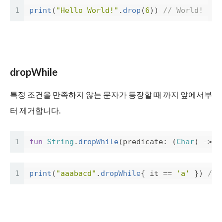
1
print
(
"Hello World!"
.
drop
(
6
))
// World!
dropWhile
특정 조건을 만족하지 않는 문자가 등장할 때 까지 앞에서부
터 제거합니다.
1
fun
String
.
dropWhile
(
predicate
:
(
Char
)
->
B
1
print
(
"aaabacd"
.
dropWhile
{
it
==
'a'
})
// 