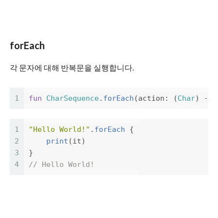
forEach
각 문자에 대해 반복문을 실행합니다.
1
fun
CharSequence
.
forEach
(
action
:
(
Char
)
->
1
"Hello World!"
.
forEach
{
2
print
(
it
)
3
}
4
// Hello World!