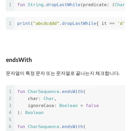
1
fun
String
.
dropLastWhile
(
predicate
:
(
Char
)
1
print
(
"abcdcddd"
.
dropLastWhile
{
it
==
'd'
}
endsWith
문자열이 특정 문자 또는 문자열로 끝나는지 체크합니다.
1
fun
CharSequence
.
endsWith
(
2
char
:
Char
,
3
ignoreCase
:
Boolean
=
false
4
):
Boolean
5
6
fun
CharSequence
.
endsWith
(